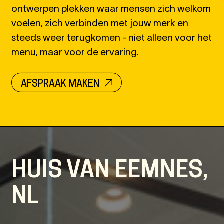
ontwerpen plekken waar mensen zich welkom
voelen, zich verbinden met jouw merk en
steeds weer terugkomen - niet alleen voor het
menu, maar voor de ervaring.
AFSPRAAK MAKEN
HUIS VAN EEMNES,
NL