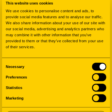
This website uses cookies
We use cookies to personalise content and ads, to
provide social media features and to analyse our traffic.
We also share information about your use of our site with
our social media, advertising and analytics partners who
may combine it with other information that you’ve
BIBLIOTHEEK | CAFE | LOUNGE | MIXED USE |
provided to them or that they’ve collected from your use
of their services.
RETAIL | THEATER
CULTURA EDE
Consent
Necessary
Selection
CULTUREEL VERRAST
Preferences
Statistics
Marketing