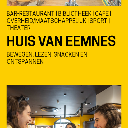
BAR-RESTAURANT | BIBLIOTHEEK | CAFE |
OVERHEID/MAATSCHAPPELIJK | SPORT |
THEATER
HUIS VAN EEMNES
BEWEGEN, LEZEN, SNACKEN EN
ONTSPANNEN