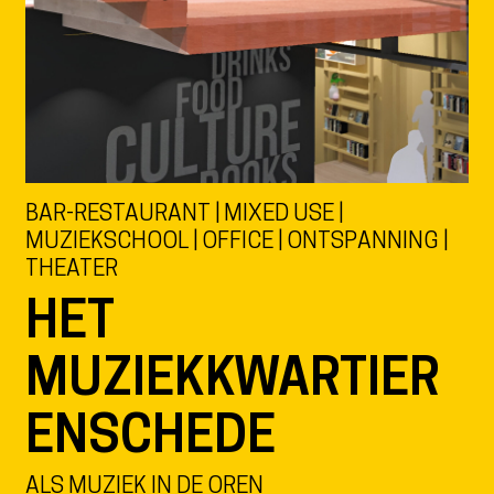
BAR-RESTAURANT | MIXED USE |
MUZIEKSCHOOL | OFFICE | ONTSPANNING |
THEATER
HET
MUZIEKKWARTIER
ENSCHEDE
ALS MUZIEK IN DE OREN