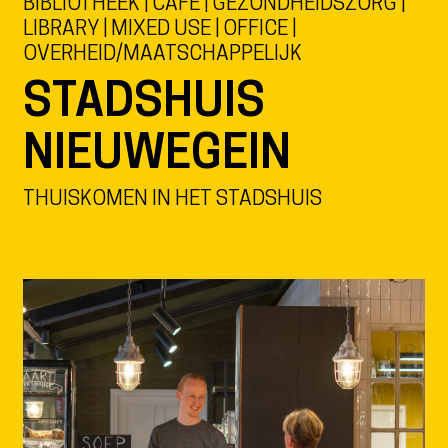
BIBLIOTHEEK | CAFE | GEZONDHEIDSZORG |
LIBRARY | MIXED USE | OFFICE |
OVERHEID/MAATSCHAPPELIJK
STADSHUIS
NIEUWEGEIN
THUISKOMEN IN HET STADSHUIS